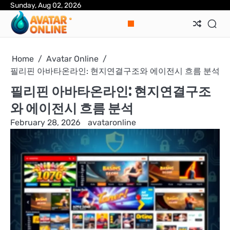
Skip
Sunday, Aug 02, 2026
Sa
to
Pa
content
Home
Avatar Online
필리핀 아바타온라인: 현지연결구조와 에이전시 흐름 분석
필리핀 아바타온라인: 현지연결구조
와 에이전시 흐름 분석
February 28, 2026
avataronline