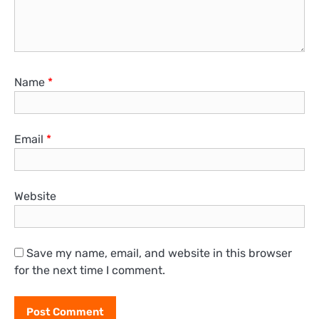
Name
*
Email
*
Website
Save my name, email, and website in this browser
for the next time I comment.