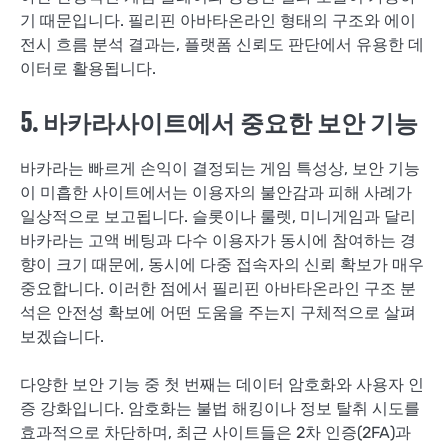
기 때문입니다. 필리핀 아바타온라인 형태의 구조와 에이
전시 흐름 분석 결과는, 플랫폼 신뢰도 판단에서 유용한 데
이터로 활용됩니다.
5. 바카라사이트에서 중요한 보안 기능
바카라는 빠르게 손익이 결정되는 게임 특성상, 보안 기능
이 미흡한 사이트에서는 이용자의 불안감과 피해 사례가
일상적으로 보고됩니다. 슬롯이나 룰렛, 미니게임과 달리
바카라는 고액 베팅과 다수 이용자가 동시에 참여하는 경
향이 크기 때문에, 동시에 다중 접속자의 신뢰 확보가 매우
중요합니다. 이러한 점에서 필리핀 아바타온라인 구조 분
석은 안전성 확보에 어떤 도움을 주는지 구체적으로 살펴
보겠습니다.
다양한 보안 기능 중 첫 번째는 데이터 암호화와 사용자 인
증 강화입니다. 암호화는 불법 해킹이나 정보 탈취 시도를
효과적으로 차단하며, 최근 사이트들은 2차 인증(2FA)과