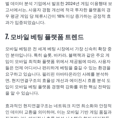
벌 데이터 분석 기업에서 발표한 2024년 게임 이용행태 보
고서에서는, 사용자 경험 개선에 적극 투자한 플랫폼의 경
우 평균 게임 당 체류시간이 18% 이상 증가하는 긍정적 효
과가 입증되었습니다.
7. 모바일 베팅 플랫폼 트렌드
모바일 베팅은 전 세계 베팅 시장에서 가장 신속히 확장 중
인 분야입니다. 특히 슬롯, 바카라, 블랙잭과 같은 주요 게
임이 모바일 최적화 플랫폼 위에서 제공됨에 따라, 사용자
들은 언제 어디서나 편리하게 베팅을 즐길 수 있는 환경을
요구하고 있습니다. 필리핀 아바타온라인 사례를 분석하
면, 현지연결구조의 효율성 개선과 에이전시 흐름 분석 도
입이 모바일 베팅 플랫폼 경쟁력 강화를 위한 핵심 전략임
을 알 수 있습니다.
효과적인 현지연결구조는 네트워크 지연 최소화와 안정적
인 데이터 교환을 의미하며, 이는 모바일 기반 게임 품질과