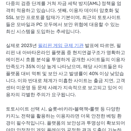
다중의 검증 단계를 거쳐 자금 세탁 방지(AML) 정책을 엄
격히 적용하고 있습니다. 셋째, 이용자 데이터 암호화 및
SSL 보안 프로토콜 탑재가 기본이며, 최근의 토토사이트
들은 모바일과 PC 모두에서 보안 위협에 대응할 수 있는
최신 시스템을 도입하는 추세입니다.
실제로 2023년
필리핀 게임 규제 기관
발표에 따르면, 필
리핀 내 아바타온라인 플랫폼 중 현지연결구조가 명확하고
에이전시 흐름 분석을 투명하게 공개한 사이트들의 이용자
만족도가 35% 이상 높게 나타났으며, 해당 사이트들은 타
플랫폼 대비 먹튀 및 보안 사고 발생률이 40% 이상 낮았습
니다. 이와 반대로 체계가 미흡한 사이트는 출금 지연, 고객
센터 미운영 등 문제 사례가 지속적으로 보고되고 있어 이
용자의 각별한 주의가 요구됩니다.
토토사이트 선택 시, 슬롯·바카라·블랙잭·룰렛 등 다양한
카지노 전략을 활용하는 이용자라면 더욱 안전한 베팅 환
경이 필수적입니다. 플랫폼의 보안성과 투명성이 확보되어
야만 안정적인 게임 플레이와 공정한 결과 도출이 가능하