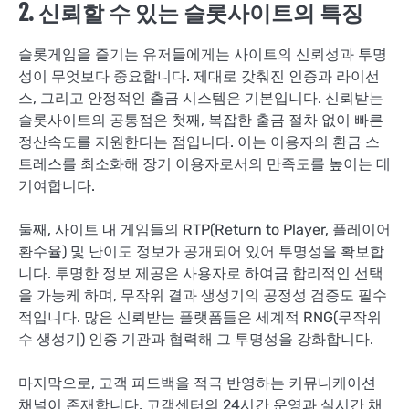
2. 신뢰할 수 있는 슬롯사이트의 특징
슬롯게임을 즐기는 유저들에게는 사이트의 신뢰성과 투명
성이 무엇보다 중요합니다. 제대로 갖춰진 인증과 라이선
스, 그리고 안정적인 출금 시스템은 기본입니다. 신뢰받는
슬롯사이트의 공통점은 첫째, 복잡한 출금 절차 없이 빠른
정산속도를 지원한다는 점입니다. 이는 이용자의 환금 스
트레스를 최소화해 장기 이용자로서의 만족도를 높이는 데
기여합니다.
둘째, 사이트 내 게임들의 RTP(Return to Player, 플레이어
환수율) 및 난이도 정보가 공개되어 있어 투명성을 확보합
니다. 투명한 정보 제공은 사용자로 하여금 합리적인 선택
을 가능케 하며, 무작위 결과 생성기의 공정성 검증도 필수
적입니다. 많은 신뢰받는 플랫폼들은 세계적 RNG(무작위
수 생성기) 인증 기관과 협력해 그 투명성을 강화합니다.
마지막으로, 고객 피드백을 적극 반영하는 커뮤니케이션
채널이 존재합니다. 고객센터의 24시간 운영과 실시간 채