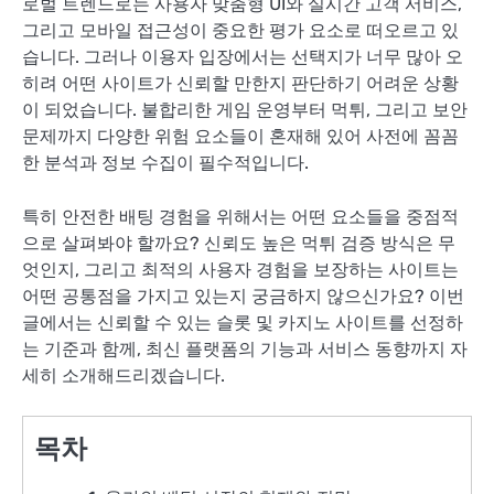
로벌 트렌드로는 사용자 맞춤형 UI와 실시간 고객 서비스,
그리고 모바일 접근성이 중요한 평가 요소로 떠오르고 있
습니다. 그러나 이용자 입장에서는 선택지가 너무 많아 오
히려 어떤 사이트가 신뢰할 만한지 판단하기 어려운 상황
이 되었습니다. 불합리한 게임 운영부터 먹튀, 그리고 보안
문제까지 다양한 위험 요소들이 혼재해 있어 사전에 꼼꼼
한 분석과 정보 수집이 필수적입니다.
특히 안전한 배팅 경험을 위해서는 어떤 요소들을 중점적
으로 살펴봐야 할까요? 신뢰도 높은 먹튀 검증 방식은 무
엇인지, 그리고 최적의 사용자 경험을 보장하는 사이트는
어떤 공통점을 가지고 있는지 궁금하지 않으신가요? 이번
글에서는 신뢰할 수 있는 슬롯 및 카지노 사이트를 선정하
는 기준과 함께, 최신 플랫폼의 기능과 서비스 동향까지 자
세히 소개해드리겠습니다.
목차