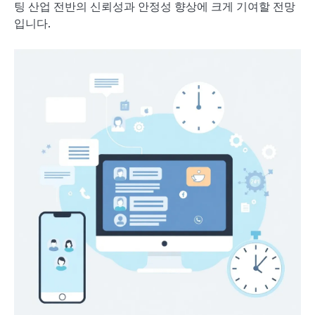
팅 산업 전반의 신뢰성과 안정성 향상에 크게 기여할 전망
입니다.