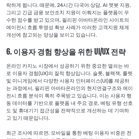
락하게 됩니다. 때문에, 24시간 다국어 상담, AI 챗봇 지원,
그리고 긴급 금융 보안조치 지원이 이뤄지는 플랫폼이 우
수한 점수를 받고 있으며, 필리핀 아바타온라인 사이트의
에이전시 흐름 투명성 확보 사례가 이러한 고객지원 체계
개선에 참고되는 양상을 보이고 있습니다.
6. 이용자 경험 향상을 위한 UI/UX 전략
온라인 카지노 시장에서 성공하기 위한 중요한 열쇠는 바
로 이용자 경험(UX)의 질적 향상입니다. 슬롯, 블랙잭, 룰렛
및 미니게임에서 다양한 사용자 인터페이스(UI)를 제공하
는 과정에서, 필리핀 아바타온라인의 현지연결구조와 에이
전시 흐름 분석이 특히 주목받고 있습니다. 이는 사용자 행
동 데이터를 기반으로 플랫폼 내 주요 경로, 베팅 유형 선호
도 및 휴대기기 접근성을 전략적으로 개선하는 데 기여하
고 있기 때문입니다.
최근 조사에 따르면, 모바일을 통한 베팅 이용자 비중은 전