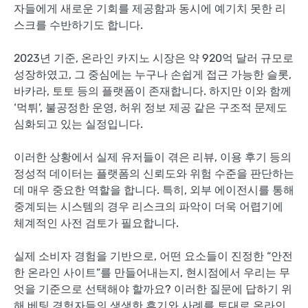
자들에게 새로운 기회를 제공함과 동시에 예기치 못한 리
스크를 수반하기도 합니다.
2023년 기준, 온라인 카지노 시장은 약 920억 달러 규모로
성장하였고, 그 중심에는 누구나 손쉽게 접근 가능한 슬롯,
바카라, 토토 등의 플랫폼이 존재합니다. 하지만 이와 함께
‘먹튀’, 불공정한 운영, 허위 정보 제공 같은 구조적 문제도
심화되고 있는 실정입니다.
이러한 상황에서 실제 유저들이 겪은 리뷰, 이용 후기 등의
정성적 데이터는 플랫폼의 신뢰도와 위험 수준을 판단하는
데 매우 중요한 역할을 합니다. 특히, 외부 에이전시를 통해
중계되는 시스템의 경우 리스크의 파악이 더욱 어렵기에
체계적인 사전 검토가 필요합니다.
실제 소비자 경험을 기반으로, 어떤 요소들이 진정한 “안전
한 온라인 사이트”를 만들어내는지, 현시점에서 우리는 무
엇을 기준으로 선택해야 할까요? 이러한 질문에 답하기 위
해 베팅 경험자들의 생생한 후기와 사례를 토대로 온라인