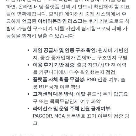
하면, 온라인 베팅 플랫폼 선택 시 반드시 확인해야 할 지표
들이 명확해집니다. 필리핀 에이전시 중개 시스템에서 주
요하게 언급된
아바타온라인 리스크
는 후기 기반으로도 식
별이 가능한 구조이며, 이를 사전에 탐지함으로써 피해 가
능성을 현저히 낮출 수 있습니다.
게임 공급사 및 연동 구조 확인
: 원서버 기반인
지, 중간 중개업체가 존재하는 구조인지 구별
이용 후기 기반 검증
: 출금 지연/차단 전 이력
을 커뮤니티에서 다수 확인했는지 점검
플랫폼 자체 확률 무결성
: RNG 인증 여부, 슬
롯 RTP 공개 여부 확인
고객센터 대응 방식
: 이탈 유도식 추가 입금요
구 또는 묵묵무답인지 여부 파악
라이선스 및 운영 주체 신원 공개여부
:
PAGCOR, MGA 등록번호 표기 여부와 검증 링
크