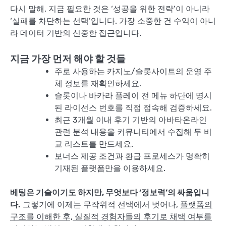
다시 말해, 지금 필요한 것은 ‘성공을 위한 전략’이 아니라
‘실패를 차단하는 선택’입니다. 가장 소중한 건 수익이 아니
라 데이터 기반의 신중한 접근입니다.
지금 가장 먼저 해야 할 것들
주로 사용하는 카지노/슬롯사이트의 운영 주
체 정보를 재확인하세요.
슬롯이나 바카라 플레이 전 메뉴 하단에 명시
된 라이선스 번호를 직접 접속해 검증하세요.
최근 3개월 이내 후기 기반의 아바타온라인
관련 분석 내용을 커뮤니티에서 수집해 두 비
교 리스트를 만드세요.
보너스 제공 조건과 환급 프로세스가 명확히
기재된 플랫폼만을 이용하세요.
베팅은 기술이기도 하지만, 무엇보다 ‘정보력’의 싸움입니
다.
그렇기에 이제는 무작위적 선택에서 벗어나,
플랫폼의
구조를 이해한 후, 실질적 경험자들의 후기로 채택 여부를