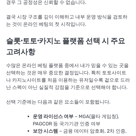
경우 그 공정성은 신뢰할 수 없습니다.
결국 시장 구조를 깊이 이해하고 내부 운영 방식을 검토하
는 것이 온라인 베팅의 첫 시작입니다.
슬롯·토토·카지노 플랫폼 선택 시 주요
고려사항
수많은 온라인 베팅 플랫폼 중에서 내가 믿을 수 있는 곳을
선택하는 것은 매우 중요한 결정입니다. 특히 토토사이트
나 카지노사이트를 처음 이용하는 유저일수록 겉으로 드러
난 스펙이 아닌 실질적 강점을 기준으로 선택해야 합니다.
선택 기준에는 다음과 같은 요소들이 포함됩니다.
운영 라이선스 여부
– MGA(몰타 게임청),
PAGCOR 등 국가기관 인증 여부
보안 시스템
– 금융 데이터 암호화, 2차 인증,