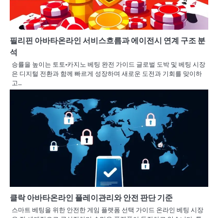
필리핀 아바타온라인 서비스흐름과 에이전시 연계 구조 분
석
승률을 높이는 토토·카지노 베팅 완전 가이드 글로벌 도박 및 베팅 시장
은 디지털 전환과 함께 빠르게 성장하며 새로운 도전과 기회를 맞이하
고…
클락 아바타온라인 플레이관리와 안전 판단 기준
스마트 베팅을 위한 안전한 게임 플랫폼 선택 가이드 온라인 베팅 시장