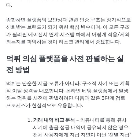
다.
종합하면 플랫폼의 보안성과 관련 인증 구조는 장기적으로
신뢰받는 브랜드가 되기 위한 핵심 변수이며, 이 모든 구조
가 필리핀 에이전시 연계 시스템 하에서 어떻게 적용/제외
되는지를 파악하는 것이 리스크 관리에서 중요합니다.
먹튀 의심 플랫폼을 사전 판별하는 실
전 방법
먹튀는 단순한 지급 오류가 아니라, 구조적 사기 또는 계획
적 이탈 성격을 내포합니다. 온라인 베팅 플랫폼에서 발생
하는 먹튀를 사전에 판별하려면 다음과 같은 3단계 검토
프로세스가 현실적으로 유용합니다.
거래 내역 비교 분석
– 커뮤니티를 통해 유사
시기에 출금 성공 내역이 공유되지 않은 경우,
전체 사용자에게 지급 지연이 아닌 ‘선별 지급’