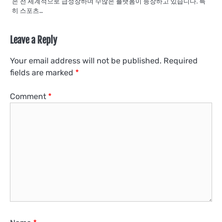
은 전 세계적으로 급성장하며 수많은 플랫폼이 등장하고 있습니다. 특
히 스포츠…
Leave a Reply
Your email address will not be published.
Required
fields are marked
*
Comment
*