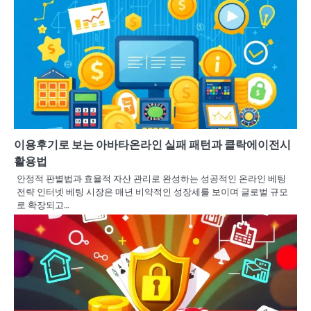
이용후기로 보는 아바타온라인 실패 패턴과 클락에이전시
활용법
안정적 판별법과 효율적 자산 관리로 완성하는 성공적인 온라인 베팅
전략 인터넷 베팅 시장은 매년 비약적인 성장세를 보이며 글로벌 규모
로 확장되고…