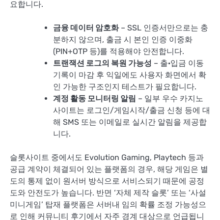
요합니다.
금융 데이터 암호화
– SSL 인증서만으로는 충
분하지 않으며, 출금 시 본인 인증 이중화
(PIN+OTP 등)를 적용해야 안전합니다.
트랜잭션 로그의 복원 가능성
– 출·입금 이동
기록이 마감 후 익일에도 사용자 화면에서 확
인 가능한 구조인지 테스트가 필요합니다.
계정 활동 모니터링 알림
– 일부 우수 카지노
사이트는 로그인/게임시작/출금 신청 등에 대
해 SMS 또는 이메일로 실시간 알림을 제공합
니다.
슬롯사이트 중에서도 Evolution Gaming, Playtech 등과
공급 계약이 체결되어 있는 플랫폼의 경우, 해당 게임은 별
도의 통제 없이 원서버 방식으로 서비스되기 때문에 공정
도와 안전도가 높습니다. 반면 ‘자체 제작 슬롯’ 또는 ‘사설
미니게임’ 탑재 플랫폼은 서버내 임의 확률 조정 가능성으
로 인해 커뮤니티 후기에서 자주 경계 대상으로 언급됩니