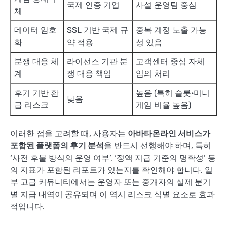
국제 인증 기업
사설 운영팀 중심
체
데이터 암호
SSL 기반 국제 규
중복 계정 노출 가능
화
약 적용
성 있음
분쟁 대응 체
라이선스 기관 분
고객센터 중심 자체
계
쟁 대응 책임
임의 처리
후기 기반 환
높음 (특히 슬롯·미니
낮음
급 리스크
게임 비율 높음)
이러한 점을 고려할 때, 사용자는
아바타온라인 서비스가
포함된 플랫폼의 후기 분석
을 반드시 선행해야 하며, 특히
‘사전 후불 방식의 운영 여부’, ‘정액 지급 기준의 명확성’ 등
의 지표가 포함된 리포트가 있는지를 확인해야 합니다. 일
부 고급 커뮤니티에서는 운영자 또는 중개자의 실제 분기
별 지급 내역이 공유되며 이 역시 리스크 식별 요소로 효과
적입니다.