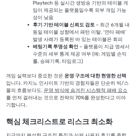
Playtech 등 실시간 생방송 기반의 테이블 게
임이 제공되는 플랫폼일수록 외부 개입 가능
성이 낮음
후기 기반 테이블 신뢰도 검토
– 최근 6개월 내
동일 테이블 성향에서 패턴 이탈, ‘연타 패배’
발생 사례가 등록된 바 있는 테이블은 회피
베팅기록 투명성 확인
– 플랫폼이 지급 명세서
수준의 세부 통계 제공 여부 (예: 게임별 손익
률, 승패기록, 타임로그)
게임 실력보다 중요한 것은
운영 구조에 대한 현명한 선택
입니다. 카지노 인사이트 기반의 경험자들은 단순히 빅/스
몰의 흐름보다도,
운영 방식에 숨겨진 시스템적 패배 요소
를 먼저 걸러내는 것으로 전략의 70%를 완성한다고 이야
기합니다.
핵심 체크리스트로 리스크 최소화
지금까지 분석한 구조적 특징과 실제 사용자 후기를 종합