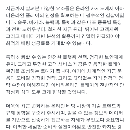
지금까지 살펴본 다양한 요소들은 온라인 카지노에서 아바
타온라인 플레이의 안정을 확보하는 데 필수적인 길잡이입
니다. 슬롯, 바카라, 블랙잭, 룰렛과 같은 대표 종목별 특징
과 전략 노하우부터, 철저한 자금 관리, 뛰어난 고객지원,
그리고 데이터 기반 분석의 활용까지 긴밀히 연결되어야
최적의 베팅 성공률을 기대할 수 있습니다.
특히 신뢰할 수 있는 안전한 플랫폼 선택, 엄격한 보안체계
유지, 그리고 투명한 고객 서비스 제공은 믿음직한 플레이
환경을 조성하는 토대가 됩니다. 여기에 체계적인 자금 운
용과 모바일 최적화 전략, 그리고 끊임없는 자기 점검과 전
략 수정이 더해진다면 아바타온라인 플레이의 전반적인 안
정성과 성과 모두 크게 향상될 것입니다.
더욱이 최근 변화하는 온라인 베팅 시장의 기술 트렌드와
규제 동향을 꾸준히 주시하며, 믿을 수 있는 정보와 데이터
를 기반으로 신중하게 접근하는 자세가 무엇보다 중요합니
다. 이러한 세심한 준비와 실천이야말로 안전한 카지노 경