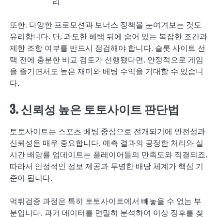
리
또한, 다양한 프로모션과 보너스 정책을 눈여겨보는 것도
유리합니다. 단, 과도한 혜택 뒤에 숨어 있는 복잡한 조건과
제한 조항 여부를 반드시 점검해야 합니다. 슬롯 사이트 선
택 전에 충분한 비교 검토가 선행됐다면, 안정적으로 게임
을 즐기면서도 높은 재미와 베팅 수익을 기대할 수 있습니
다.
3. 신뢰성 높은 토토사이트 판단법
토토사이트는 스포츠 베팅 중심으로 전개되기에 안전성과
신뢰성은 매우 중요합니다. 예측 결과의 공정한 처리와 실
시간 배당률 업데이트는 플레이어들의 만족도와 직결되죠.
따라서 안정적인 정보 제공과 투명한 배당 체계가 핵심 기
준이 됩니다.
먹튀검증 과정은 특히 토토사이트에서 빼놓을 수 없는 부
분입니다. 과거 데이터를 면밀히 분석하여 이상 징후를 찾