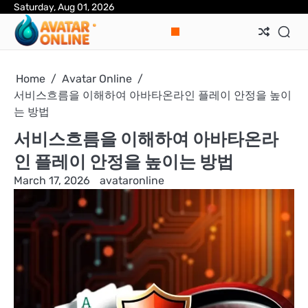
Skip
Saturday, Aug 01, 2026
Sa
to
Pa
content
Home
Avatar Online
서비스흐름을 이해하여 아바타온라인 플레이 안정을 높이
는 방법
서비스흐름을 이해하여 아바타온라
인 플레이 안정을 높이는 방법
March 17, 2026
avataronline