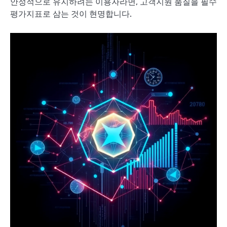
안정적으로 유지하려는 이용자라면, 고객지원 품질을 필수
평가지표로 삼는 것이 현명합니다.