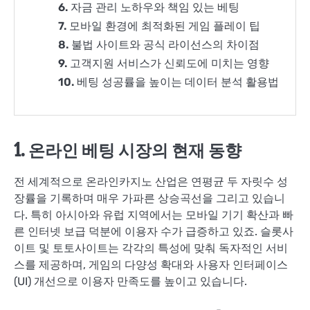
6.
자금 관리 노하우와 책임 있는 베팅
7.
모바일 환경에 최적화된 게임 플레이 팁
8.
불법 사이트와 공식 라이선스의 차이점
9.
고객지원 서비스가 신뢰도에 미치는 영향
10.
베팅 성공률을 높이는 데이터 분석 활용법
1. 온라인 베팅 시장의 현재 동향
전 세계적으로 온라인카지노 산업은 연평균 두 자릿수 성
장률을 기록하며 매우 가파른 상승곡선을 그리고 있습니
다. 특히 아시아와 유럽 지역에서는 모바일 기기 확산과 빠
른 인터넷 보급 덕분에 이용자 수가 급증하고 있죠. 슬롯사
이트 및 토토사이트는 각각의 특성에 맞춰 독자적인 서비
스를 제공하며, 게임의 다양성 확대와 사용자 인터페이스
(UI) 개선으로 이용자 만족도를 높이고 있습니다.