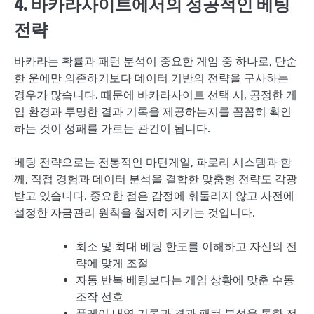
4. 바카라사이트에서의 성공적인 베팅
전략
바카라는 확률과 패턴 분석이 중요한 게임 중 하나로, 단순
한 운에만 의존하기보다 데이터 기반의 전략을 구사하는
경우가 많습니다. 때문에 바카라사이트 선택 시, 공정한 게
임 환경과 투명한 결과 기록을 제공하는지를 꼼꼼히 확인
하는 것이 성패를 가르는 관건이 됩니다.
베팅 전략으로는 전통적인 마틴게일, 파로리 시스템과 함
께, 직접 경험과 데이터 분석을 결합한 맞춤형 전략도 각광
받고 있습니다. 중요한 점은 감정에 휘둘리지 않고 사전에
설정한 자금관리 원칙을 철저히 지키는 것입니다.
최소 및 최대 베팅 한도를 이해하고 자신의 전
략에 맞게 조절
자동 반복 베팅보다는 게임 상황에 맞춘 수동
조작 선호
플레이 내역 기록과 결과 패턴 분석을 통한 전