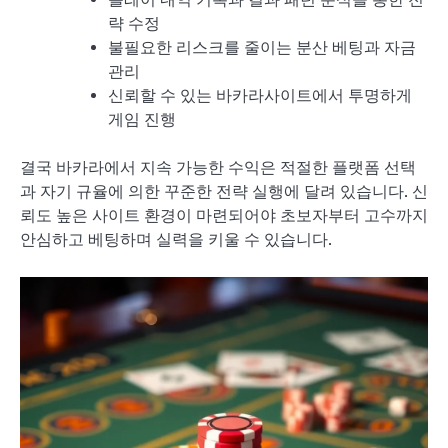
략 수정
불필요한 리스크를 줄이는 분산 베팅과 자금
관리
신뢰할 수 있는 바카라사이트에서 투명하게
게임 진행
결국 바카라에서 지속 가능한 수익은 적절한 플랫폼 선택
과 자기 규율에 의한 꾸준한 전략 실행에 달려 있습니다. 신
뢰도 높은 사이트 환경이 마련되어야 초보자부터 고수까지
안심하고 베팅하며 실력을 키울 수 있습니다.