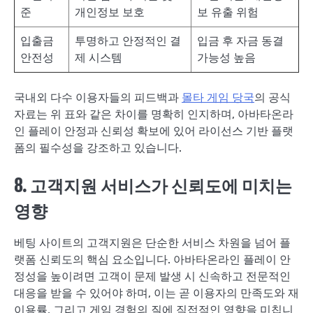
준
개인정보 보호
보 유출 위험
입출금
투명하고 안정적인 결
입금 후 자금 동결
안전성
제 시스템
가능성 높음
국내외 다수 이용자들의 피드백과
몰타 게임 당국
의 공식
자료는 위 표와 같은 차이를 명확히 인지하며, 아바타온라
인 플레이 안정과 신뢰성 확보에 있어 라이선스 기반 플랫
폼의 필수성을 강조하고 있습니다.
8. 고객지원 서비스가 신뢰도에 미치는
영향
베팅 사이트의 고객지원은 단순한 서비스 차원을 넘어 플
랫폼 신뢰도의 핵심 요소입니다. 아바타온라인 플레이 안
정성을 높이려면 고객이 문제 발생 시 신속하고 전문적인
대응을 받을 수 있어야 하며, 이는 곧 이용자의 만족도와 재
이용률, 그리고 게임 경험의 질에 직접적인 영향을 미칩니