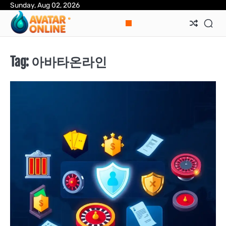
Skip
Sunday, Aug 02, 2026
Sa
to
Pa
content
Tag:
아바타온라인