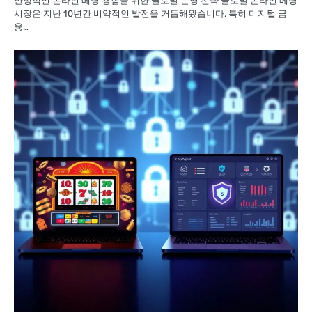
안정적인 온라인 베팅 경험을 위한 글로벌 운영 전략 글로벌 온라인 베팅
시장은 지난 10년간 비약적인 발전을 거듭해왔습니다. 특히 디지털 금
융…