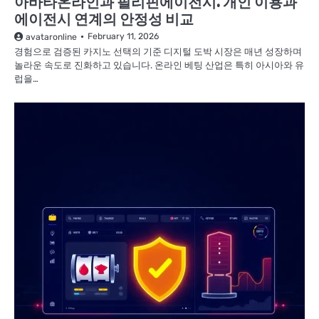
아바타온라인과 필리핀에이전시: 개인 이용과
에이전시 연계의 안정성 비교
February 11, 2026
avataronline
경험으로 검증된 카지노 선택의 기준 디지털 도박 시장은 매년 성장하며
놀라운 속도로 진화하고 있습니다. 온라인 베팅 산업은 특히 아시아와 유
럽을…