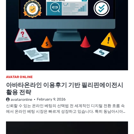
AVATAR ONLINE
아바타온라인 이용후기 기반 필리핀에이전시
활용 전략
February 9, 2026
avataronline
신뢰할 수 있는 온라인 베팅의 선택법 전 세계적인 디지털 전환 흐름 속
에서 온라인 베팅 시장은 빠르게 성장하고 있습니다. 특히 동남아시아…