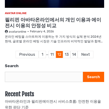
AVATAR ONLINE
필리핀 아바타온라인에서의 개인 이용과 에이
전시 이용의 안정성 비교
February 4, 2026
avataronline
온라인 베팅을 스마트하게 이용하는 두 가지 방식의 실체 분석 2024년
현재, 글로벌 온라인 베팅 시장은 기술 인프라의 비약적인 발달과 함께…
Posts
…
Previous
1
11
12
13
14
Next
pagination
Search
Search
Recent Posts
아바타온라인과 필리핀에이전시 서비스흐름: 안전한 이용을
위한 판단 기준