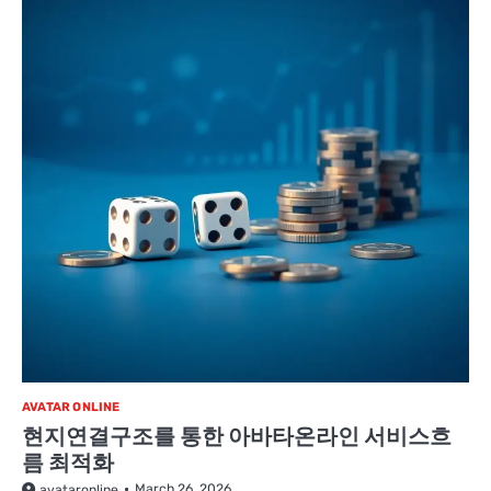
AVATAR ONLINE
현지연결구조를 통한 아바타온라인 서비스흐
름 최적화
March 26, 2026
avataronline