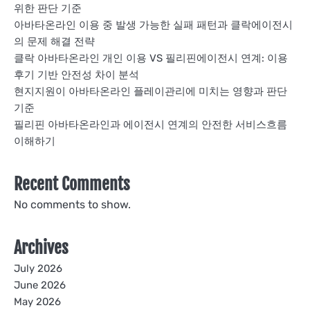
위한 판단 기준
아바타온라인 이용 중 발생 가능한 실패 패턴과 클락에이전시
의 문제 해결 전략
클락 아바타온라인 개인 이용 VS 필리핀에이전시 연계: 이용
후기 기반 안전성 차이 분석
현지지원이 아바타온라인 플레이관리에 미치는 영향과 판단
기준
필리핀 아바타온라인과 에이전시 연계의 안전한 서비스흐름
이해하기
Recent Comments
No comments to show.
Archives
July 2026
June 2026
May 2026