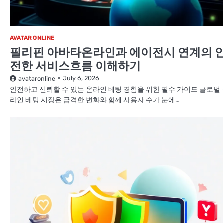
AVATAR ONLINE
필리핀 아바타온라인과 에이전시 연계의 
전한 서비스흐름 이해하기
July 6, 2026
avataronline
안전하고 신뢰할 수 있는 온라인 베팅 경험을 위한 필수 가이드 글로벌
라인 베팅 시장은 급격한 변화와 함께 사용자 수가 눈에…