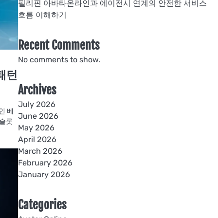
필리핀 아바타온라인과 에이전시 연계의 안전한 서비스
흐름 이해하기
Recent Comments
No comments to show.
패턴
Archives
July 2026
인 베
June 2026
 슬롯
May 2026
April 2026
March 2026
February 2026
January 2026
Categories