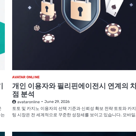
AVATAR ONLINE
기
개인 이용자와 필리핀에이전시 연계의 
점 분석
June 29, 2026
avataronline
온
토토 및 카지노 이용자의 선택 기준과 신뢰성 확보 전략 토토와 카지
하는
팅 시장은 전 세계적으로 꾸준한 성장세를 보이고 있습니다. 모바일