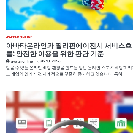
AVATAR ONLINE
아바타온라인과 필리핀에이전시 서비스흐
름: 안전한 이용을 위한 판단 기준
July 10, 2026
avataronline
믿을 수 있는 온라인 베팅 환경을 만드는 방법 온라인 스포츠 베팅과 
노 게임의 인기가 전 세계적으로 꾸준히 증가하고 있습니다. 특히…