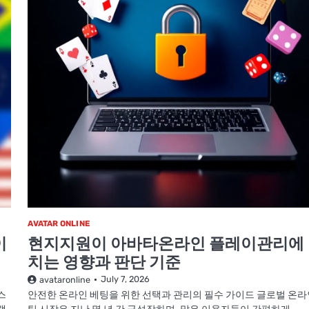
AVATAR ONLINE
이
현지지원이 아바타온라인 플레이관리에
치는 영향과 판단 기준
July 7, 2026
avataronline
스
안전한 온라인 베팅을 위한 선택과 관리의 필수 가이드 글로벌 온라